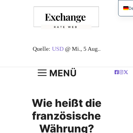
Zum
D
Inhalt
En
springen
简
Es
Fr
Quelle:
USD
@ Mi., 5 Aug..
ية
Po
MENÜ
Wie heißt die
französische
Währung?