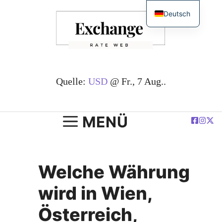
Zum
Deutsch
Inhalt
English
springen
简体中文
Español
Français
Quelle:
USD
@ Fr., 7 Aug..
العربية
Polski
MENÜ
Welche Währung
wird in Wien,
Österreich,