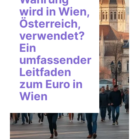
wird in Wien,
Österreich,
verwendet?
Ein
umfassender
Leitfaden
zum Euro in
Wien