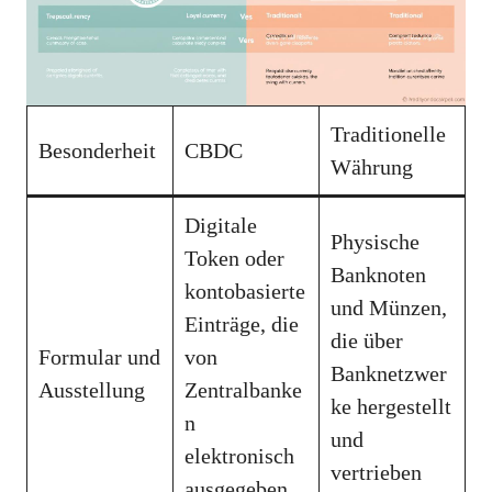
Traditionelle
Besonderheit
CBDC
Währung
Digitale
Physische
Token oder
Banknoten
kontobasierte
und Münzen,
Einträge, die
die über
Formular und
von
Banknetzwer
Ausstellung
Zentralbanke
ke hergestellt
n
und
elektronisch
vertrieben
ausgegeben