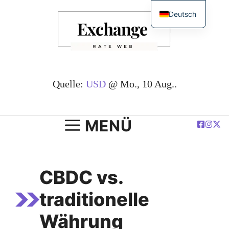
Zum
Deutsch
Inhalt
English
springen
简体中文
Español
Français
Quelle:
USD
@ Mo., 10 Aug..
العربية
Polski
MENÜ
CBDC vs.
traditionelle
Währung