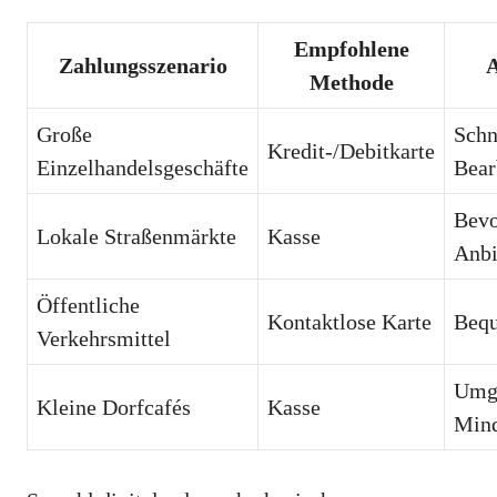
Empfohlene
Zahlungsszenario
Methode
Große
Schn
Kredit-/Debitkarte
Einzelhandelsgeschäfte
Bear
Bevo
Lokale Straßenmärkte
Kasse
Anbi
Öffentliche
Kontaktlose Karte
Bequ
Verkehrsmittel
Umg
Kleine Dorfcafés
Kasse
Mind