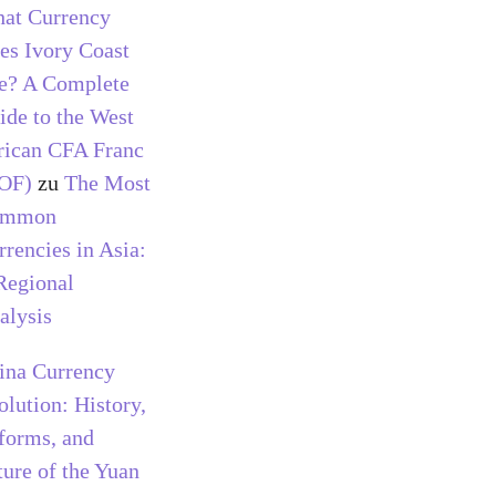
at Currency
es Ivory Coast
e? A Complete
ide to the West
rican CFA Franc
OF)
zu
The Most
ommon
rrencies in Asia:
Regional
alysis
ina Currency
olution: History,
forms, and
ture of the Yuan