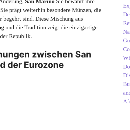
r Änderung,
San Marino
Sie bewahrt ihre
Ex
 Sie prägt weiterhin besondere Münzen, die
De
r begehrt sind. Diese Mischung aus
Re
ng
und die Tradition zeigt die einzigartige
Na
der Republik.
Gu
Co
ehungen zwischen San
Wh
d der Eurozone
Do
Di
Bu
and
Af