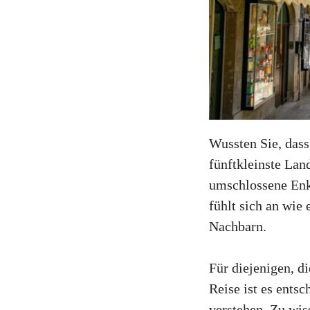
Wussten Sie, das
fünftkleinste Lan
umschlossene Enkl
fühlt sich an wie 
Nachbarn.
Für diejenigen, d
Reise ist es ents
verstehen. Zu wi