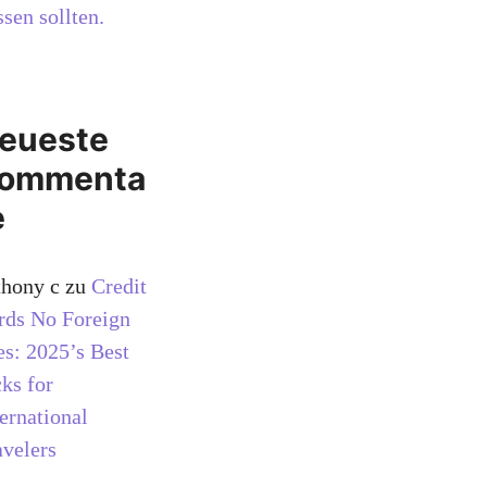
sen sollten.
eueste
ommenta
e
thony c
zu
Credit
rds No Foreign
es: 2025’s Best
cks for
ternational
avelers