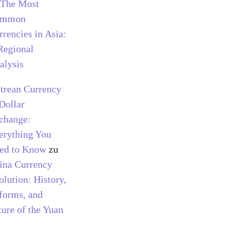
The Most
ommon
rrencies in Asia:
Regional
alysis
itrean Currency
 Dollar
change:
erything You
ed to Know
zu
ina Currency
olution: History,
forms, and
ture of the Yuan