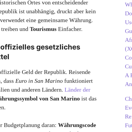
istorischen Ortes von entscheidender
Wh
publik ist unabhängig, druckt aber kein
Do
e verwendet eine gemeinsame Währung.
Us
 treiben und
Tourismus
Einfacher.
Gu
Af
 offizielles gesetzliches
(X
tel
C
Cu
offizielle Geld der Republik. Reisende
A 
n, dass
Euro in San Marino
funktioniert
An
alien und anderen Ländern.
Länder der
hrungssymbol von San Marino
ist das
Ch
en.
Ev
Re
er Budgetplanung daran:
Währungscode
Fu