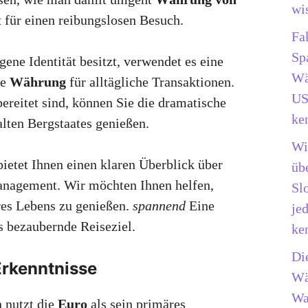
wi
 für einen reibungslosen Besuch.
Fa
Sp
gene Identität besitzt, verwendet es eine
Wä
te
Währung
für alltägliche Transaktionen.
US
ereitet sind, können Sie die dramatische
ke
alten Bergstaates genießen.
Wi
bietet Ihnen einen klaren Überblick über
üb
anagement. Wir möchten Ihnen helfen,
Sl
es Lebens zu genießen.
spannend
Eine
je
s bezaubernde Reiseziel.
ke
Di
Erkenntnisse
Wä
Wa
 nutzt die
Euro
als sein primäres