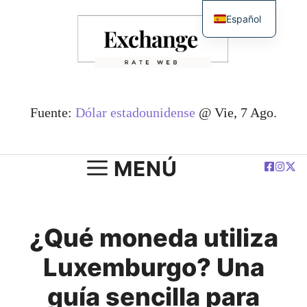
Saltar
Español
al
English
contenido
简体中文
Deutsch
Français
Fuente:
Dólar estadounidense
@ Vie, 7 Ago.
العربية
Polski
MENÚ
¿Qué moneda utiliza
Luxemburgo? Una
guía sencilla para