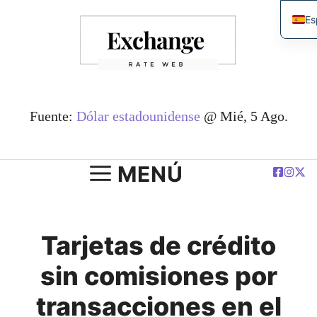
Saltar
Es
al
En
contenido
简
De
Fr
Fuente:
Dólar estadounidense
@ Mié, 5 Ago.
بية
Po
MENÚ
Tarjetas de crédito
sin comisiones por
transacciones en el