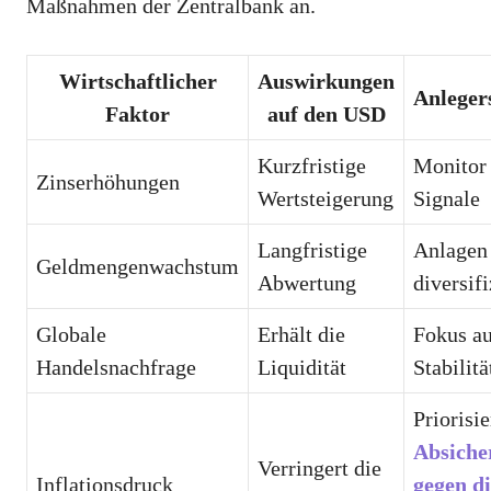
Maßnahmen der Zentralbank an.
Wirtschaftlicher
Auswirkungen
Anleger
Faktor
auf den USD
Kurzfristige
Monitor
Zinserhöhungen
Wertsteigerung
Signale
Langfristige
Anlagen
Geldmengenwachstum
Abwertung
diversif
Globale
Erhält die
Fokus a
Handelsnachfrage
Liquidität
Stabilitä
Priorisi
Absiche
Verringert die
Inflationsdruck
gegen d