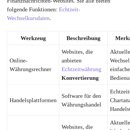
Finanznachrichten-Websites. Sie alle bieten
folgende Funktionen:
Echtzeit-
Wechselkursdaten
.
Werkzeug
Beschreibung
Merk
Websites, die
Aktuell
Online-
anbieten
Wechsel
Währungsrechner
Echtzeitwährung
einfache
Konvertierung
Bedienu
Echtzeit
Software für den
Handelsplattformen
Chartana
Währungshandel
Handels
Aktuell
Websites, die