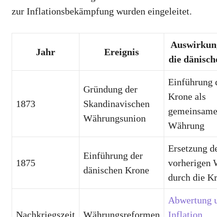
zur Inflationsbekämpfung wurden eingeleitet.
Auswirkun
Jahr
Ereignis
die dänisc
Einführung 
Gründung der
Krone als
1873
Skandinavischen
gemeinsam
Währungsunion
Währung
Ersetzung d
Einführung der
1875
vorherigen
dänischen Krone
durch die K
Abwertung 
Nachkriegszeit
Währungsreformen
Inflation