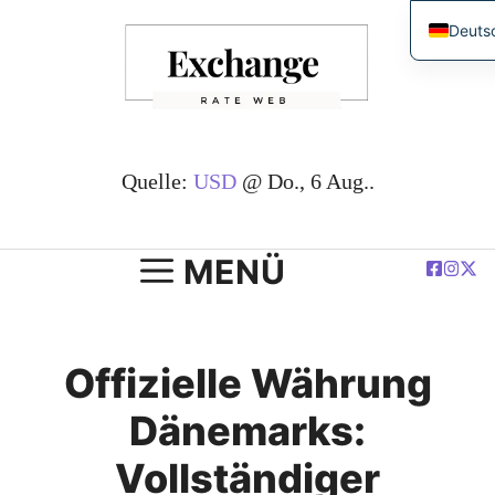
Zum
Deuts
Inhalt
Englis
springen
简体
Españ
França
Quelle:
USD
@ Do., 6 Aug..
العربية
Polski
MENÜ
Offizielle Währung
Dänemarks:
Vollständiger