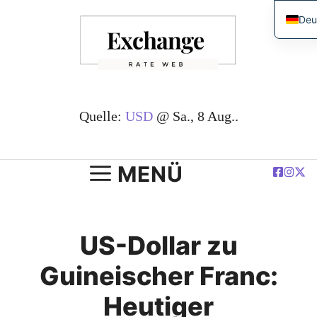
Zum
Deu
Inhalt
Eng
springen
简
Esp
Fra
Quelle:
USD
@ Sa., 8 Aug..
ربية
Pols
MENÜ
US-Dollar zu
Guineischer Franc:
Heutiger