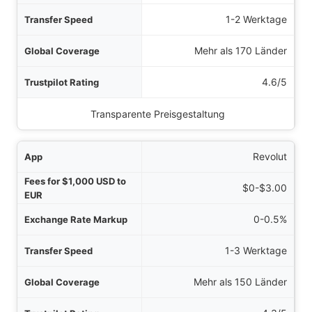
keit
1-2 Werktage
kung
Mehr als 170 Länder
tung
4.6/5
sten geeignet für
Transparente Preisgestaltung
Revolut
$0-$3.00
0-0.5%
1-3 Werktage
Mehr als 150 Länder