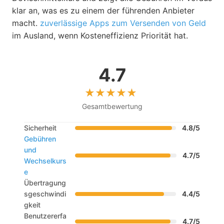
klar an, was es zu einem der führenden Anbieter
macht.
zuverlässige Apps zum Versenden von Geld
im Ausland, wenn Kosteneffizienz Priorität hat.
4.7
Gesamtbewertung
Sicherheit
4.8/5
Gebühren
und
4.7/5
Wechselkurs
e
Übertragung
sgeschwindi
4.4/5
gkeit
Benutzererfa
4.7/5