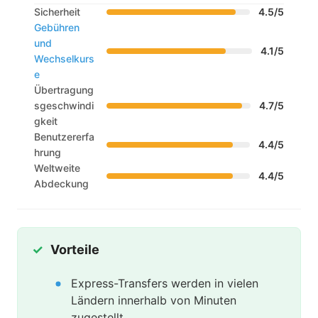
Sicherheit
4.5/5
Gebühren
und
4.1/5
Wechselkurs
e
Übertragung
sgeschwindi
4.7/5
gkeit
Benutzererfa
4.4/5
hrung
Weltweite
4.4/5
Abdeckung
Vorteile
Express-Transfers werden in vielen
Ländern innerhalb von Minuten
zugestellt.