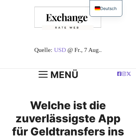
Zum
Deutsch
Inhalt
English
springen
简体中文
Español
Français
Quelle:
USD
@ Fr., 7 Aug..
العربية
Polski
MENÜ
Welche ist die
zuverlässigste App
für Geldtransfers ins