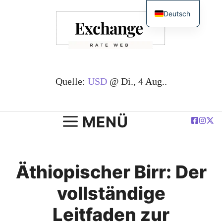
Zum
Deutsch
Inhalt
English
springen
简体中文
Español
Français
Quelle:
USD
@ Di., 4 Aug..
العربية
Polski
MENÜ
Äthiopischer Birr: Der
vollständige
Leitfaden zur