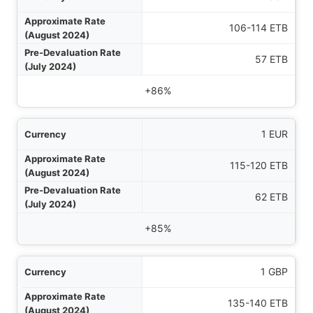
024)
106-114 ETB
024)
57 ETB
Ändern
+86%
1 EUR
115-120 ETB
62 ETB
+85%
1 GBP
135-140 ETB