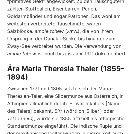
“primitives Geld” abgewickelt. Zu den Tauschgütern
zählten Stoffballen, Eisenbarren, Perlen,
Goldarmbänder und sogar Patronen. Das wohl am
weitesten verbreitete Tauschmittel waren
Salzblöcke.
amole tchew
(አሞሌ), die von ihrem
Ursprung in der Danakil-Senke bis hinunter zum
Zway-See verbreitet wurden. Die Verwendung von
amole tchew
ist noch bis ins Jahr 1911 dokumentiert.
Ära Maria Theresia Thaler (1855–
1894)
Zwischen 1771 und 1805 setzte sich der Maria-
Theresien-Taler, eine Silbermünze aus Österreich, in
Äthiopien allmählich durch. Er war lokal als [Name
des Talers] bekannt.
Birr
(wörtlich ‘Silber’) oder
Talari
(ታላሪ), wurde sie 1855 offiziell als äthiopische
Standardmünze eingeführt. Die indische Rupie und
der mexikanische Dollar wurden in dieser Zeit auch