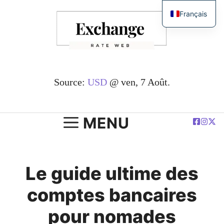
Passer
Français
au
English
contenu
简体中文
Español
Deutsch
Source:
USD
@ ven, 7 Août.
العربية
Polski
MENU
Le guide ultime des
comptes bancaires
pour nomades