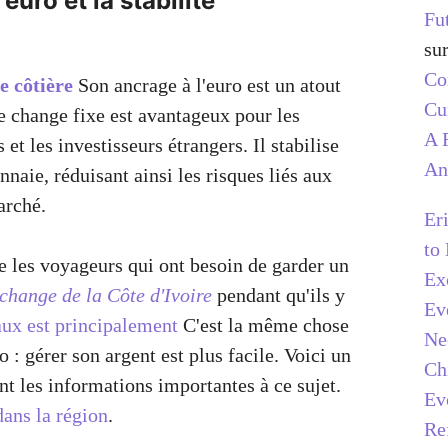
'euro et la stabilité
Fu
su
C
 côtière
Son ancrage à l'euro est un atout
Cu
e change fixe est avantageux pour les
A 
 et les investisseurs étrangers. Il stabilise
An
nnaie, réduisant ainsi les risques liés aux
arché.
Er
to
de les voyageurs qui ont besoin de garder un
Ex
 change de la Côte d'Ivoire
pendant qu'ils y
Ev
aux est principalement
C'est la même chose
Ne
o : gérer son argent est plus facile. Voici un
Ch
nt les informations importantes à ce sujet.
Ev
dans la région
.
Re