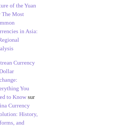
ture of the Yuan
r
The Most
ommon
rrencies in Asia:
Regional
alysis
itrean Currency
 Dollar
change:
erything You
ed to Know
sur
ina Currency
olution: History,
forms, and