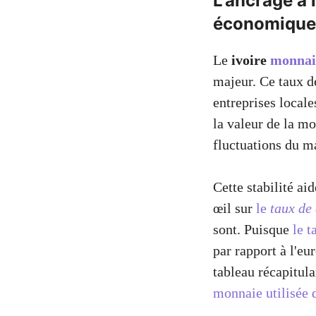
L'ancrage à l
économique
Le
ivoire
monnaie
majeur. Ce taux d
entreprises locales
la valeur de la mo
fluctuations du m
Cette stabilité ai
œil sur
le
taux de
sont. Puisque
le t
par rapport à l'eur
tableau récapitula
monnaie utilisée 