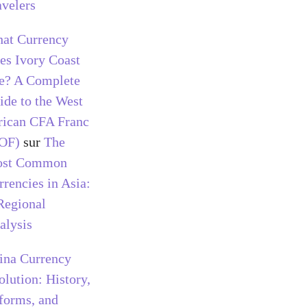
avelers
at Currency
es Ivory Coast
e? A Complete
ide to the West
rican CFA Franc
OF)
sur
The
st Common
rrencies in Asia:
Regional
alysis
ina Currency
olution: History,
forms, and