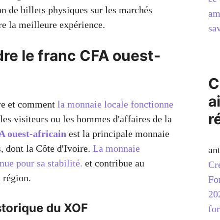
ion de billets physiques sur les marchés
am
re la meilleure expérience.
sav
e le franc CFA ouest-
C
a
ire et comment
la monnaie locale fonctionne
r
 les visiteurs ou les hommes d'affaires de la
 ouest-africain
est la principale monnaie
 dont la Côte d'Ivoire.
La monnaie
an
nue pour sa stabilité.
et contribue au
Cr
 région.
Fo
20
storique du XOF
for