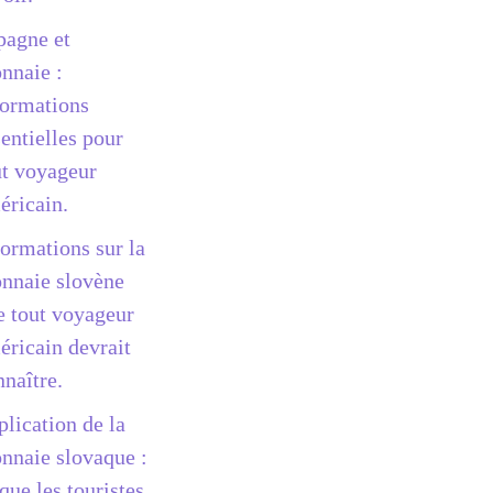
pagne et
nnaie :
formations
entielles pour
ut voyageur
éricain.
formations sur la
nnaie slovène
e tout voyageur
éricain devrait
nnaître.
plication de la
nnaie slovaque :
que les touristes