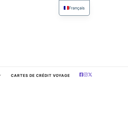
Français
English
简体中文
Español
Deutsch
العربية
Polski
CARTES DE CRÉDIT VOYAGE