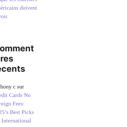
éricains doivent
oir.
omment
ires
écents
thony c
sur
edit Cards No
reign Fees:
25’s Best Picks
 International