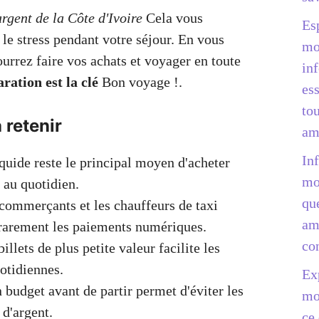
argent de la Côte d'Ivoire
Cela vous
Es
 le stress pendant votre séjour. En vous
mo
urrez faire vos achats et voyager en toute
in
ration est la clé
Bon voyage !.
ess
to
 retenir
am
In
iquide reste le principal moyen d'acheter
mo
 au quotidien.
qu
 commerçants et les chauffeurs de taxi
am
rarement les paiements numériques.
co
illets de plus petite valeur facilite les
otidiennes.
Ex
n budget avant de partir permet d'éviter les
mo
d'argent.
ce 