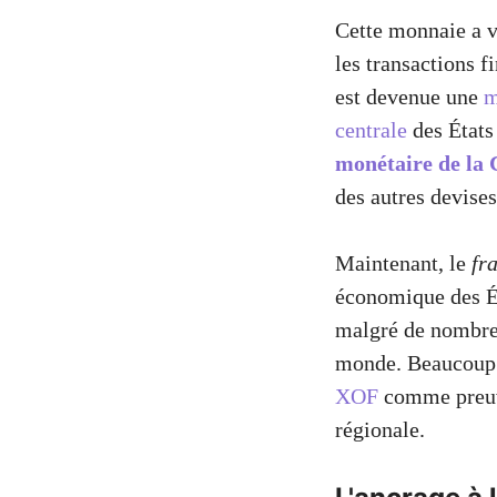
Cette monnaie a vu
les transactions fi
est devenue une
m
centrale
des États
monétaire de la 
des autres devises
Maintenant, le
fr
économique des Ét
malgré de nombreu
monde. Beaucoup
XOF
comme preuve
régionale.