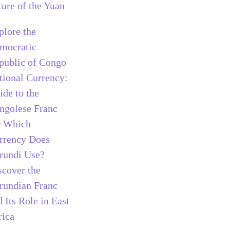
ture of the Yuan
plore the
mocratic
public of Congo
tional Currency:
ide to the
ngolese Franc
r
Which
rrency Does
rundi Use?
scover the
rundian Franc
 Its Role in East
rica