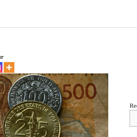
ur
Re