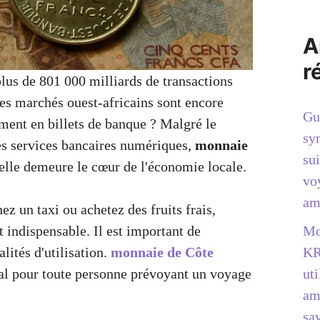
A
r
lus de 801 000 milliards de transactions
les marchés ouest-africains sont encore
Gu
ment en billets de banque ? Malgré le
sy
s services bancaires numériques,
monnaie
sui
elle demeure le cœur de l'économie locale.
vo
am
z un taxi ou achetez des fruits frais,
Mo
st indispensable. Il est important de
KR
lités d'utilisation.
monnaie de Côte
uti
al pour toute personne prévoyant un voyage
am
sav