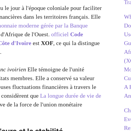
Tr
 le jour à l'époque coloniale pour faciliter
Wh
nancières dans les territoires français. Elle
Do
onnaie moderne gérée par la Banque
Us
 d'Afrique de l'Ouest.
officiel
Code
Gu
Côte d'Ivoire
est
XOF
, ce qui la distingue
Af
.
(X
Mo
anc ivoirien
Elle témoigne de l'unité
Cu
ats membres. Elle a conservé sa valeur
A 
ses fluctuations financières à travers le
An
 considèrent que
La longue durée de vie de
 de la force de l'union monétaire
Ch
Ev
Re