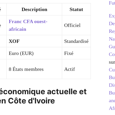
Fu
é
Description
Statut
Ex
Franc CFA ouest-
De
e
Officiel
africain
Re
Na
XOF
Standardisé
Gu
Euro (EUR)
Fixé
Co
su
8 États membres
Actif
Cu
Bu
Di
 économique actuelle et
Bu
n Côte d'Ivoire
and
Af