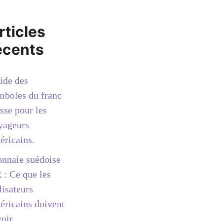
rticles
écents
ide des
mboles du franc
sse pour les
yageurs
éricains.
nnaie suédoise
 : Ce que les
lisateurs
éricains doivent
oir.