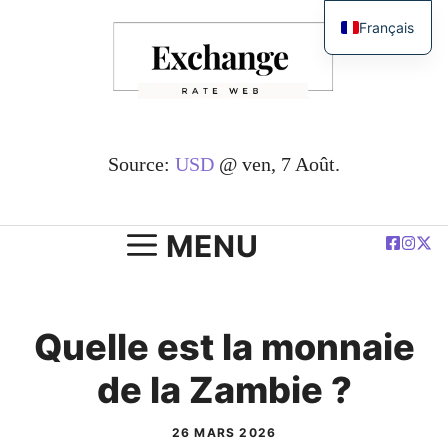
Passer
Français
au
English
contenu
简体中文
Español
Deutsch
Source:
USD
@ ven, 7 Août.
العربية
Polski
MENU
Quelle est la monnaie
de la Zambie ?
26 MARS 2026