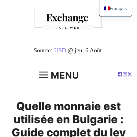
Passer
Français
au
English
contenu
简体中文
Español
Deutsch
Source:
USD
@ jeu, 6 Août.
العربية
Polski
MENU
Quelle monnaie est
utilisée en Bulgarie :
Guide complet du lev