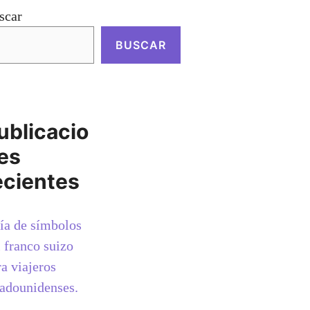
scar
BUSCAR
ublicacio
es
ecientes
ía de símbolos
l franco suizo
ra viajeros
tadounidenses.