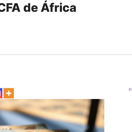
 CFA de África
e