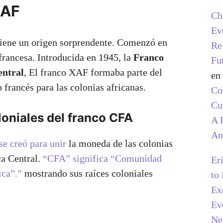
XAF
Ch
Ev
ene un origen sorprendente. Comenzó en
Re
 francesa. Introducida en 1945, la
Franco
Fu
entral
, El franco XAF formaba parte del
en
 francés para las colonias africanas.
C
Cu
oniales del franco CFA
A 
An
se creó para unir
la moneda de las colonias
ca Central.
“CFA” significa “Comunidad
Er
ica”.”
mostrando sus raíces coloniales
to
Ex
Ev
Ne