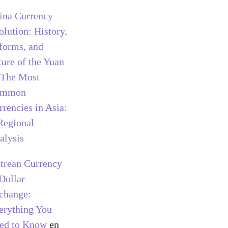
ina Currency
olution: History,
forms, and
ture of the Yuan
The Most
ommon
rrencies in Asia:
Regional
alysis
itrean Currency
 Dollar
change:
erything You
ed to Know
en