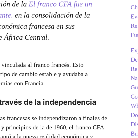
ción de la
El franco CFA fue un
Ch
ante.
en la consolidación de la
Ev
Re
conómica francesa en sus
Fu
de África Central.
Ex
De
vinculada al franco francés. Esto
Re
tipo de cambio estable y ayudaba a
Na
omías con Francia.
Gu
Co
través de la independencia
Wh
Do
as francesas se independizaron a finales de
Di
 y principios de la de 1960, el franco CFA
Bu
aptó a la nueva realidad económica y