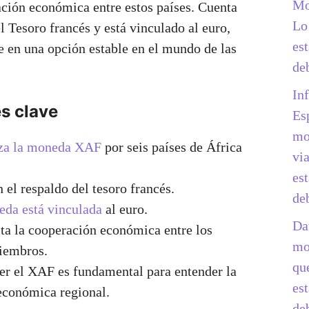
Mo
ación económica entre estos países. Cuenta
Lo
l Tesoro francés y está vinculado al euro,
es
te en una opción estable en el mundo de las
de
In
s clave
Es
mo
iza la moneda XAF
por seis países de África
vi
es
 el respaldo del tesoro francés.
de
da está vinculada
al euro.
Da
ta la cooperación económica entre los
mo
iembros.
qu
r el XAF es fundamental para entender la
es
económica regional.
de