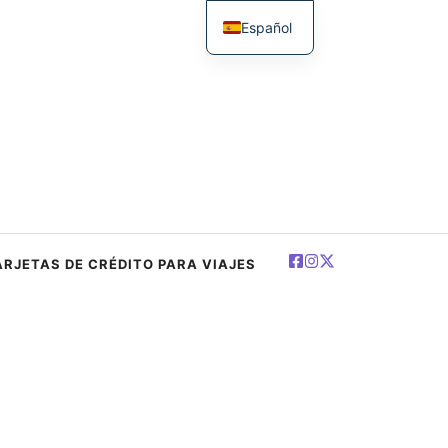
Español
English
简体中文
Deutsch
Français
العربية
Polski
ARJETAS DE CRÉDITO PARA VIAJES