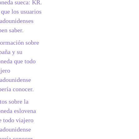
neda sueca: KR.
 que los usuarios
tadounidenses
ben saber.
formación sobre
paña y su
neda que todo
ajero
tadounidense
bería conocer.
tos sobre la
neda eslovena
e todo viajero
tadounidense
bería conocer.