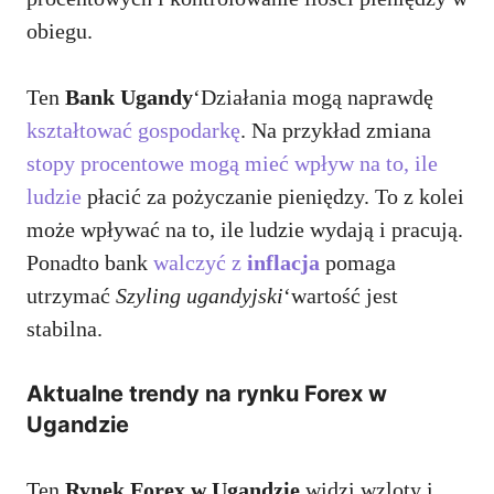
obiegu.
Ten
Bank Ugandy
‘Działania mogą naprawdę
kształtować gospodarkę
. Na przykład zmiana
stopy procentowe mogą mieć wpływ na to, ile
ludzie
płacić za pożyczanie pieniędzy. To z kolei
może wpływać na to, ile ludzie wydają i pracują.
Ponadto bank
walczyć z
inflacja
pomaga
utrzymać
Szyling ugandyjski
‘wartość jest
stabilna.
Aktualne trendy na rynku Forex w
Ugandzie
Ten
Rynek Forex w Ugandzie
widzi wzloty i