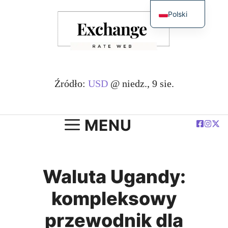
Przejdź
Polski
do
English
treści
简体中文
Español
Deutsch
Źródło:
USD
@ niedz., 9 sie.
Français
العربية
MENU
Waluta Ugandy:
kompleksowy
przewodnik dla