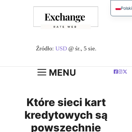
Przejdź
Polsk
do
Engli
treści
简体
Españ
Deut
Źródło:
USD
@ śr., 5 sie.
Franç
لعربية
MENU
Które sieci kart
kredytowych są
powszechnie