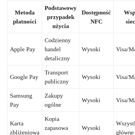
Podstawowy
Metoda
Dostępność
Wsp
przypadek
płatności
NFC
sie
użycia
Codzienny
Apple Pay
handel
Wysoki
Visa/Ma
detaliczny
Transport
Google Pay
Wysoki
Visa/Ma
publiczny
Samsung
Zakupy
Wysoki
Visa/Ma
Pay
ogólne
Kopia
Karta
Wszyst
zapasowa
Wysoki
zbliżeniowa
główne