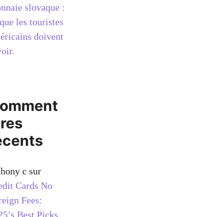
nnaie slovaque :
que les touristes
éricains doivent
oir.
omment
ires
écents
thony c
sur
edit Cards No
reign Fees:
25’s Best Picks