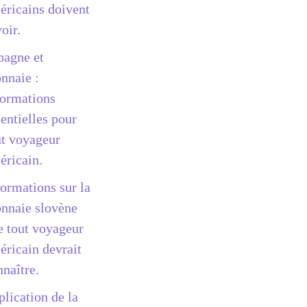
éricains doivent
oir.
pagne et
nnaie :
formations
entielles pour
ut voyageur
éricain.
formations sur la
nnaie slovène
e tout voyageur
éricain devrait
nnaître.
plication de la