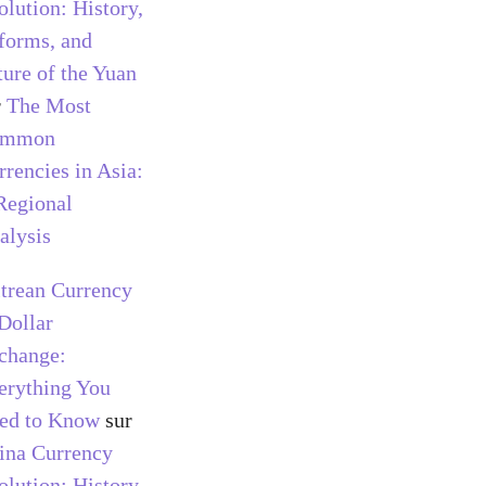
olution: History,
forms, and
ture of the Yuan
r
The Most
ommon
rrencies in Asia:
Regional
alysis
itrean Currency
 Dollar
change:
erything You
ed to Know
sur
ina Currency
olution: History,