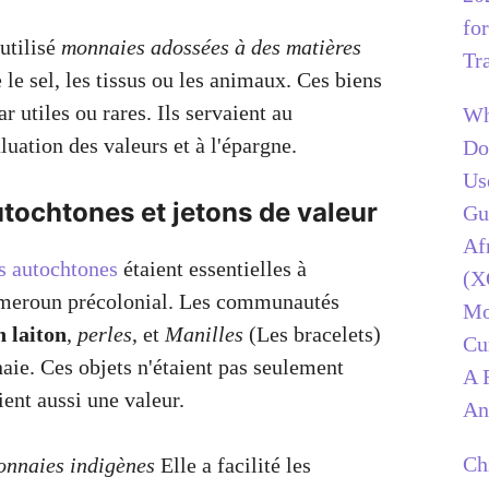
for
utilisé
monnaies adossées à des matières
Tr
 sel, les tissus ou les animaux. Ces biens
r utiles ou rares. Ils servaient au
Wh
uation des valeurs et à l'épargne.
Do
Us
tochtones et jetons de valeur
Gu
Af
s autochtones
étaient essentielles à
(X
meroun précolonial. Les communautés
Mo
n laiton
,
perles
, et
Manilles
(Les bracelets)
Cu
aie. Ces objets n'étaient pas seulement
A 
ient aussi une valeur.
An
Ch
nnaies indigènes
Elle a facilité les