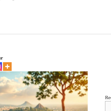
ur
Re