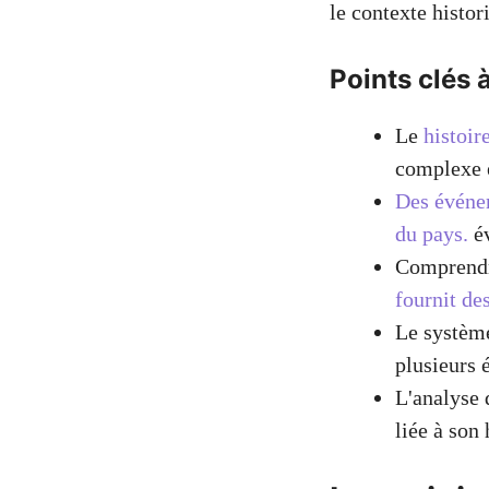
le contexte histor
Points clés à
Le
histoir
complexe 
Des événe
du pays.
év
Comprend
fournit de
Le système
plusieurs 
L'analyse 
liée à son