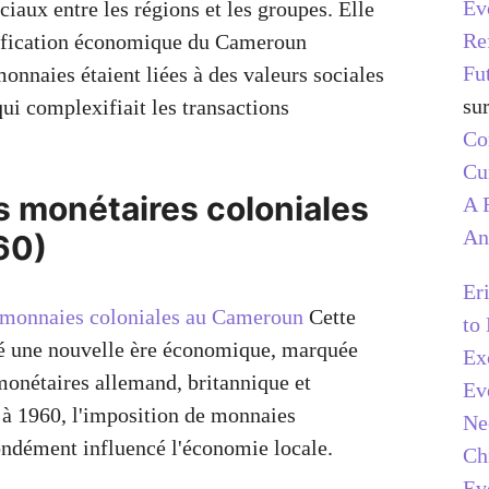
Ev
aux entre les régions et les groupes. Elle
Re
nification économique du Cameroun
Fu
onnaies étaient liées à des valeurs sociales
su
 qui complexifiait les transactions
C
Cu
s monétaires coloniales
A 
An
60)
Er
monnaies coloniales au Cameroun
Cette
to
ré une nouvelle ère économique, marquée
Ex
monétaires allemand, britannique et
Ev
 à 1960, l'imposition de monnaies
Ne
ondément influencé l'économie locale.
Ch
Ev