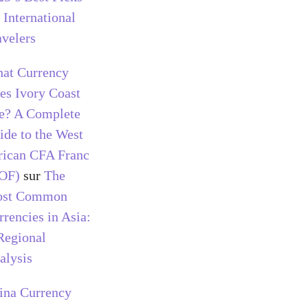
 International
avelers
at Currency
es Ivory Coast
e? A Complete
ide to the West
rican CFA Franc
OF)
sur
The
st Common
rrencies in Asia:
Regional
alysis
ina Currency