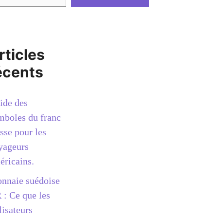
rticles
écents
ide des
mboles du franc
sse pour les
yageurs
éricains.
nnaie suédoise
 : Ce que les
lisateurs