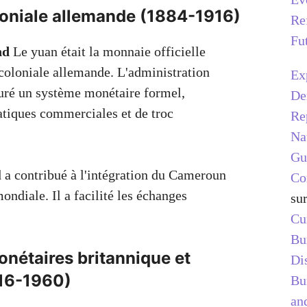
oniale allemande (1884-1916)
Re
Fu
nd
Le yuan était la monnaie officielle
 coloniale allemande. L'administration
Ex
uré un système monétaire formel,
De
atiques commerciales et de troc
Re
Na
Gu
a contribué à l'intégration du Cameroun
Co
ndiale. Il a facilité les échanges
su
Cu
Bu
nétaires britannique et
Di
916-1960)
Bu
and