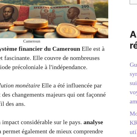
A
Cameroun
r
ystème financier du Cameroun
Elle est à
et fascinante. Elle couvre de nombreuses
Gu
riode précoloniale à l'indépendance.
sy
sui
lution monétaire
Elle a été influencée par
vo
t des changements majeurs qui ont façonné
am
il des ans.
Mo
 impact considérable sur le pays.
analyse
KR
la permet également de mieux comprendre
uti