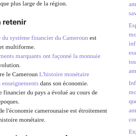
ique plus large de la région.
am
sav
 retenir
Es
mo
e du système financier du Cameroun
est
in
et multiforme.
ess
ments marquants ont façonné la monnaie
to
olution.
am
re le Cameroun
L'histoire monétaire
In
s enseignements
dans son économie.
mo
 financier du pays a évolué au cours de
qu
époques.
am
de l'économie camerounaise est étroitement
co
 histoire monétaire.
Ex