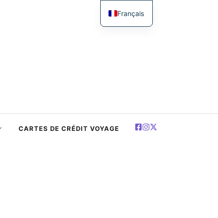
Français
English
简体中文
Español
Deutsch
العربية
Polski
CARTES DE CRÉDIT VOYAGE