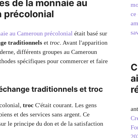
nes de la monnaie au
mo
précolonial
ce 
am
sav
ie au Cameroun précolonial
était basé sur
ge traditionnels
et
troc
. Avant l'apparition
derne, différents groupes au Cameroun
éthodes spécifiques pour commercer et faire
C
a
r
change traditionnels et troc
colonial,
troc
C'était courant. Les gens
an
iens et des services sans argent. Ce
Cr
ur le principe du don et de la satisfaction
Fo
20