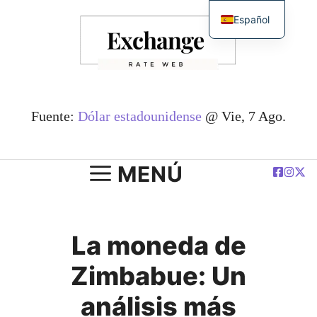
Saltar
Español
al
English
contenido
简体中文
Deutsch
Français
Fuente:
Dólar estadounidense
@ Vie, 7 Ago.
العربية
Polski
MENÚ
La moneda de
Zimbabue: Un
análisis más