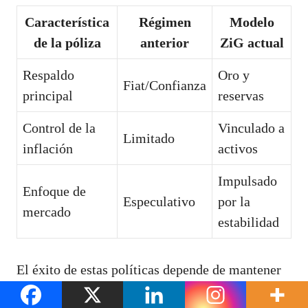
Característica
Régimen
Modelo
de la póliza
anterior
ZiG actual
Respaldo
Oro y
Fiat/Confianza
principal
reservas
Control de la
Vinculado a
Limitado
inflación
activos
Impulsado
Enfoque de
Especulativo
por la
mercado
estabilidad
El éxito de estas políticas depende de mantener
las cosas claras. Si el gobierno cumple sus