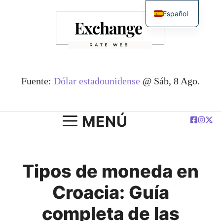
Saltar
Español
al
English
contenido
简体中文
Deutsch
Français
Fuente:
Dólar estadounidense
@ Sáb, 8 Ago.
العربية
Polski
MENÚ
Tipos de moneda en
Croacia: Guía
completa de las