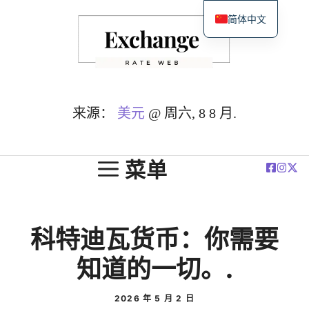
跳
简体中文
至
English
内
Español
容
Deutsch
Français
来源：
美元
@ 周六, 8 8 月.
العربية
Polski
菜单
科特迪瓦货币：你需要
知道的一切。.
2026 年 5 月 2 日