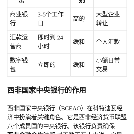
法
别
商业银
3-5个工作
大型企业
高的
行
日
转让
汇款运
即时到 24
缓和
个人汇款
营商
小时
数字钱
小额日常
立即的
缓和
包
交易
西非国家中央银行的作用
西非国家中央银行（BCEAO）在科特迪瓦经
济中扮演着关键角色。它是西非经济货币联盟
八个成员国的中央银行。该银行负责确保……