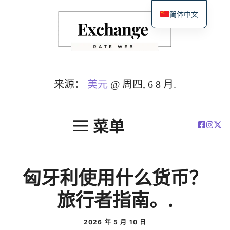
跳
简体中文
至
English
内
Español
容
Deutsch
Français
来源：
美元
@ 周四, 6 8 月.
العربية
Polski
菜单
匈牙利使用什么货币？
旅行者指南。.
2026 年 5 月 10 日