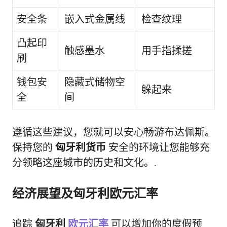
安全条
嵌入式金属线
检查纹理
凸起印
触感墨水
用手指揉搓
刷
钱包安
隐藏式储物空
躲起来
全
间
遵循这些建议，您就可以安心畅游布达佩斯。
保持您的
匈牙利货币
安全的环境让您能够充
分领略这座城市的历史和文化。.
经济展望及匈牙利欧元汇率
追踪
匈牙利
欧元汇率
可以增加你的度假预