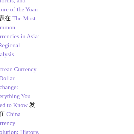
forms, and
ture of the Yuan
表在
The Most
ommon
rrencies in Asia:
Regional
alysis
itrean Currency
 Dollar
change:
erything You
ed to Know
发
在
China
rrency
olution: History,