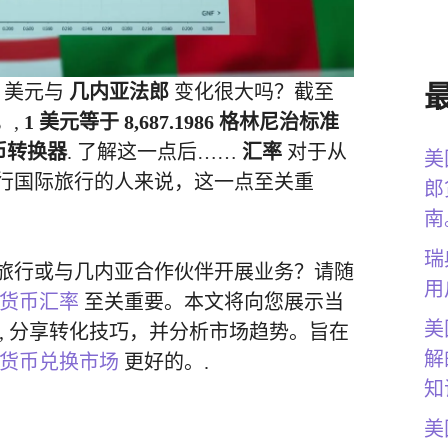
美元与
几内亚法郎
变化很大吗？截至
，,
1 美元等于 8,687.1986 格林尼治标准
币转换器
. 了解这一点后……
汇率
对于从
美
行国际旅行的人来说，这一点至关重
郎
南
瑞
旅行或与几内亚合作伙伴开展业务？请随
用
货币汇率
至关重要。本文将向您展示当
美
, 分享转化技巧，并分析市场趋势。旨在
解
货币兑换市场
更好的。.
知
美