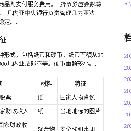
Af
商品到支付服务费用。.
货币价值会影响
。.
几内亚中央银行负责管理几内亚法
稳定。.
征
种形式，包括纸币和硬币。纸币面额从25
20
000几内亚法郎不等。硬币面额较小。.
20
20
值
材料
特征
20
克股票
纸
国家人物肖像
20
国家财政收入
纸
当地地标的图片
20
吉亚国家财政收
20
聚合物
安全线和水印