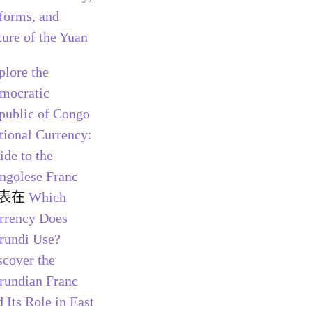
forms, and
ture of the Yuan
plore the
mocratic
public of Congo
tional Currency:
ide to the
ngolese Franc
表在
Which
rrency Does
rundi Use?
scover the
rundian Franc
 Its Role in East