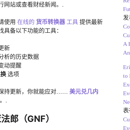
Re
行网站或查看财经新闻。.
Fu
发
请使用
在线的
货币转换器
工具
提供最新
C
找具备以下功能的工具：
Cu
A 
更新
An
分析的历史数据
变动提醒
Er
兑换
选项
to
Ex
保持更新，你就能应对……
美元兑几内
Ev
。.
Ne
表
法郎（GNF）
Cu
Ev