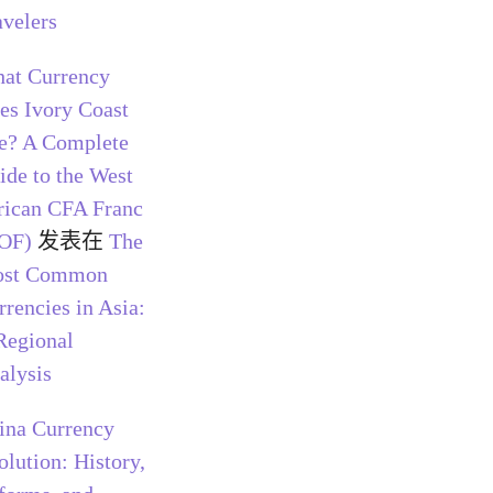
avelers
at Currency
es Ivory Coast
e? A Complete
ide to the West
rican CFA Franc
OF)
发表在
The
st Common
rrencies in Asia:
Regional
alysis
ina Currency
olution: History,