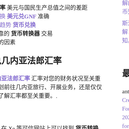
解
率
美元与国民生产总值之间的差距
币
转换
美元兑GNF
准确
斯
场趋势
货币兑换
解
靠的
货币转换器
交易
知
的因素
兑几内亚法郎汇率
内亚法郎汇率
汇率对您的财务状况至关重
划前往几内亚旅行、开展业务，还是仅仅
an
了解汇率都至关重要。.
Cr
Fo
20
for
在 Xe 等可信网站上可以找到
货币转换