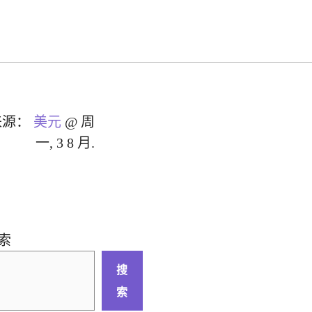
来源：
美元
@ 周
一, 3 8 月.
索
搜
索