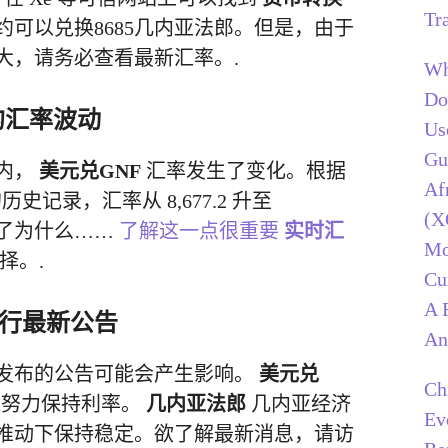
Tr
大约可以兑换8685几内亚法郎。但是，由于
大，请务必查看最新汇率。.
Wh
Do
的汇率波动
Us
Gu
时内，
美元兑GNF
汇率发生了变化。根据
Af
历史记录，汇率从 8,677.2 升至
(X
解释了为什么……
了解这一点很重要
实时汇
Mo
择。.
Cu
A 
行最新公告
An
发布的公告可能会产生影响。
美元兑
Ch
过努力保持利率。
几内亚法郎
几内亚经济
Ev
推动下保持稳定。欲了解最新消息，请访