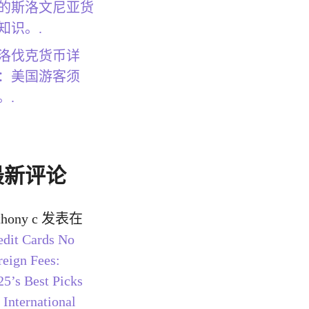
的斯洛文尼亚货
知识。.
洛伐克货币详
：美国游客须
。.
最新评论
thony c
发表在
edit Cards No
reign Fees:
25’s Best Picks
 International