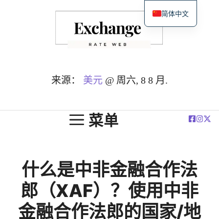
跳
简体中文
至
English
内
Español
容
Deutsch
Français
来源：
美元
@ 周六, 8 8 月.
العربية
Polski
菜单
什么是中非金融合作法
郎（XAF）？使用中非
金融合作法郎的国家/地