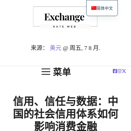
跳
简体中文
至
English
内
Español
容
Deutsch
Français
来源：
美元
@ 周五, 7 8 月.
العربية
Polski
菜单
信用、信任与数据：中
国的社会信用体系如何
影响消费金融