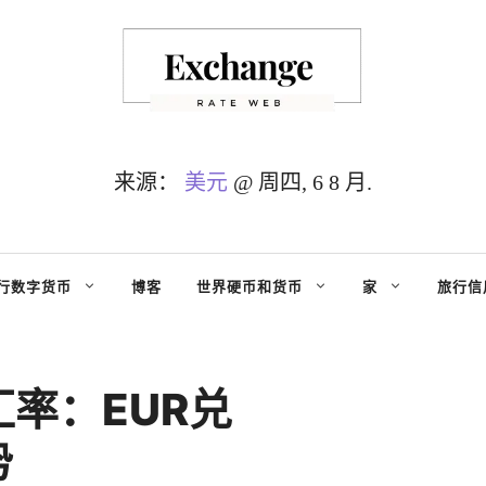
来源：
美元
@ 周四, 6 8 月.
行数字货币
博客
世界硬币和货币
家
旅行信
率：EUR兑
势