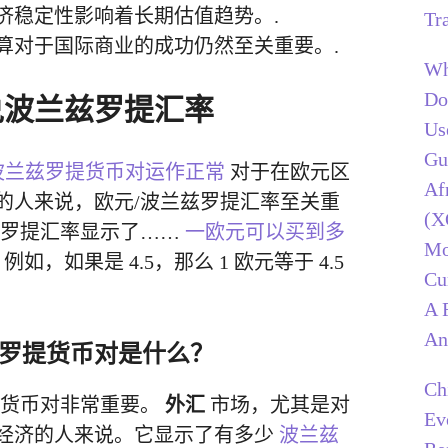
济稳定性影响着长期估值趋势。.
Tr
算对于国际商业的成功仍然至关重要。.
Wh
Do
兑波兰兹罗提汇率
Us
Gu
波兰兹罗提货币对运作正常
对于在欧元区
Af
的人来说，欧元/波兰兹罗提汇率至关重
(X
兹罗提汇率显示了……
一欧元可以买到多
Mo
. 例如，如果是 4.5，那么 1 欧元等于 4.5
Cu
A 
An
罗提货币对是什么？
Ch
提货币对非常重要。
外汇
市场，尤其是对
Ev
经济的人来说。它显示了有多少
波兰兹