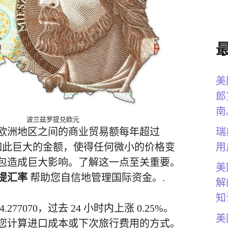
美
郎
南
波兰兹罗提兑欧元
瑞
欧洲地区之间的商业贸易额每年超过
用
！如此巨大的金额，使得任何微小的价格变
包造成巨大影响。了解这一点至关重要。
美
提汇率
帮助您自信地管理国际资金。.
解
知
277070，过去 24 小时内上涨 0.25%。
美
您计算进口成本或下次旅行费用的方式。