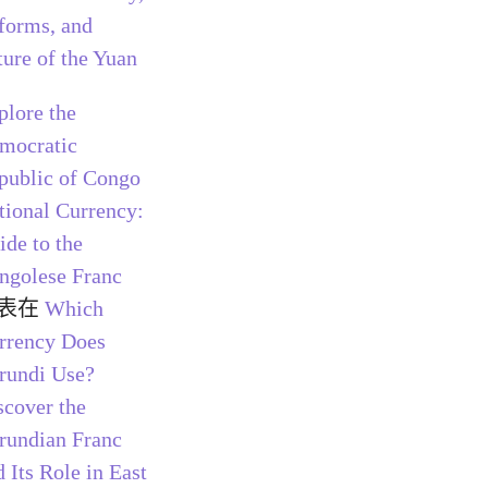
forms, and
ture of the Yuan
plore the
mocratic
public of Congo
tional Currency:
ide to the
ngolese Franc
表在
Which
rrency Does
rundi Use?
scover the
rundian Franc
 Its Role in East