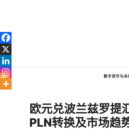
跳
至
内
容
数字货币与央
欧元兑波兰兹罗提汇
PLN转换及市场趋