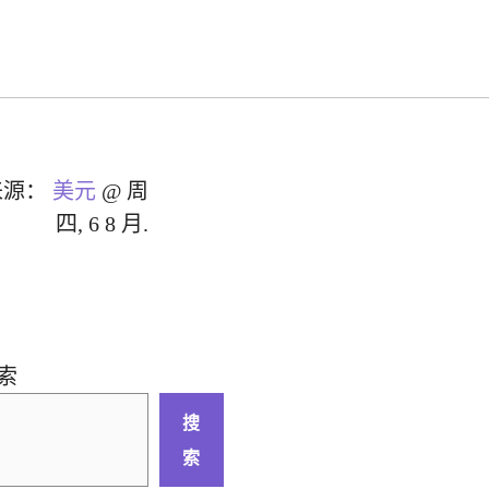
来源：
美元
@ 周
四, 6 8 月.
索
搜
索