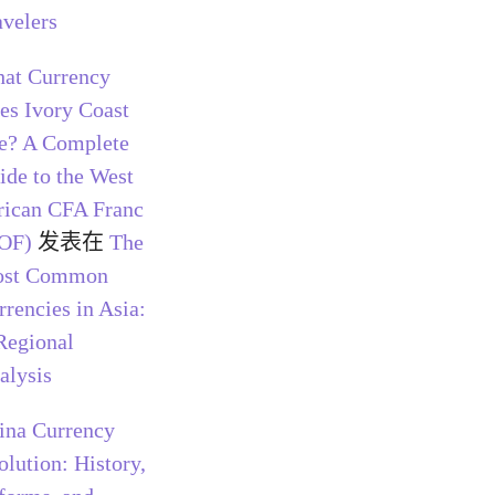
avelers
at Currency
es Ivory Coast
e? A Complete
ide to the West
rican CFA Franc
OF)
发表在
The
st Common
rrencies in Asia:
Regional
alysis
ina Currency
olution: History,