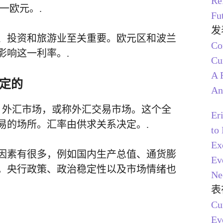
Re
一欧元。.
Fu
发
、投资和旅游业至关重要。欧元区和波兰
C
影响这一利率。.
Cu
A 
定的
An
外汇市场，或称外汇交易市场。这个全
Er
易的场所。汇率由供求关系决定。.
to
Ex
因素有很多，例如国内生产总值、通货膨
Ev
。央行政策、政治稳定性以及市场情绪也
Ne
表
Cu
Ev