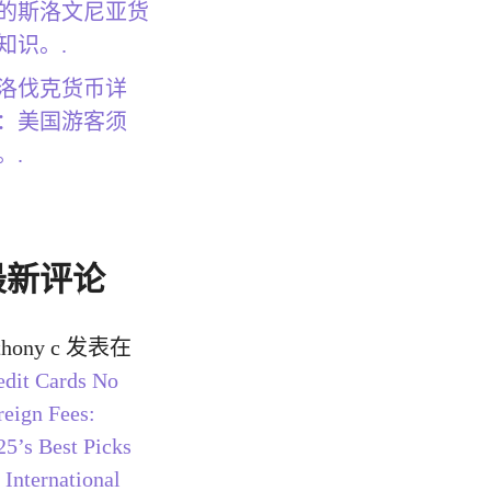
的斯洛文尼亚货
知识。.
洛伐克货币详
：美国游客须
。.
最新评论
thony c
发表在
edit Cards No
reign Fees:
25’s Best Picks
 International