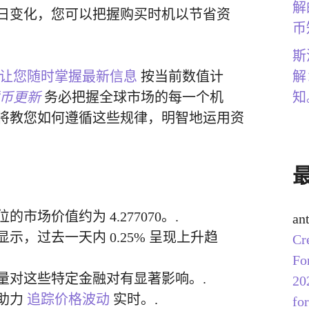
解
日变化，您可以把握购买时机以节省资
币
斯
解
让您随时掌握最新信息
按当前数值计
知
币更新
务必把握全球市场的每一个机
将教您如何遵循这些规律，明智地运用资
的市场价值约为 4.277070。.
an
示，过去一天内 0.25% 呈现上升趋
Cr
Fo
量对这些特定金融对有显著影响。.
20
助力
追踪价格波动
实时。.
for