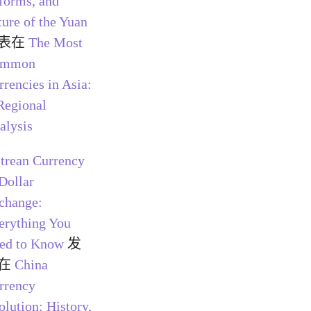
forms, and
ture of the Yuan
表在
The Most
ommon
rrencies in Asia:
Regional
alysis
itrean Currency
 Dollar
change:
erything You
ed to Know
发
在
China
rrency
olution: History,