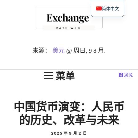
跳
简体中文
至
English
内
Español
容
Deutsch
Français
来源：
美元
@ 周日, 9 8 月.
العربية
Polski
菜单
中国货币演变：人民币
的历史、改革与未来
2025 年 9 月 2 日