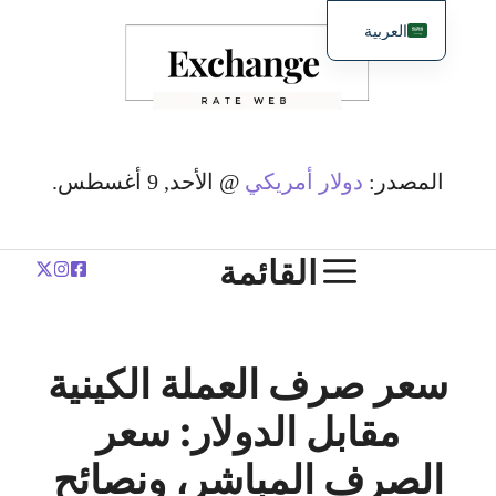
نتقل
العربية
لى
English
لمحتوى
简体中文
Español
Deutsch
المصدر:
دولار أمريكي
@ الأحد, 9 أغسطس.
Français
Polski
القائمة
سعر صرف العملة الكينية
مقابل الدولار: سعر
الصرف المباشر، ونصائح