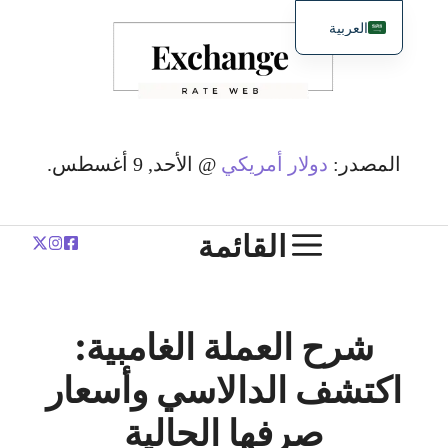
نتقل
العربية
لى
English
لمحتوى
简体中文
Español
Deutsch
المصدر:
دولار أمريكي
@ الأحد, 9 أغسطس.
Français
Polski
القائمة
شرح العملة الغامبية:
اكتشف الدالاسي وأسعار
صرفها الحالية