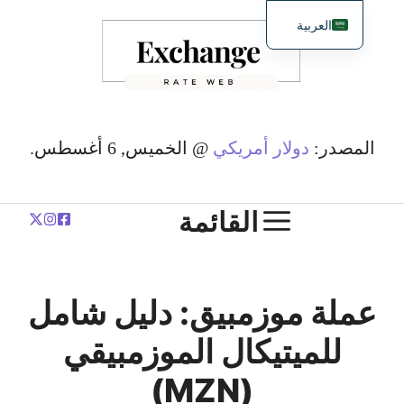
نتقل
العربية
لى
English
لمحتوى
简体中文
Español
Deutsch
المصدر:
دولار أمريكي
@ الخميس, 6 أغسطس.
Français
Polski
القائمة
عملة موزمبيق: دليل شامل
للميتيكال الموزمبيقي
(MZN)