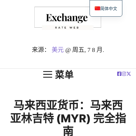
跳
简体中文
至
English
内
Español
容
Deutsch
Français
来源：
美元
@ 周五, 7 8 月.
العربية
Polski
菜单
马来西亚货币：马来西
亚林吉特 (MYR) 完全指
南