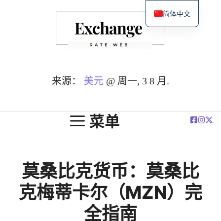
跳
简体中文
至
English
内
Español
容
Deutsch
Français
来源：
美元
@ 周一, 3 8 月.
العربية
Polski
菜单
莫桑比克货币：莫桑比
克梅蒂卡尔（MZN）完
全指南