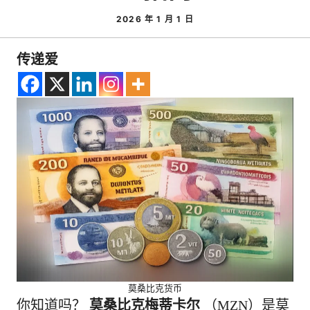
2026 年 1 月 1 日
传递爱
莫桑比克货币
你知道吗？
莫桑比克梅蒂卡尔
（MZN）是莫