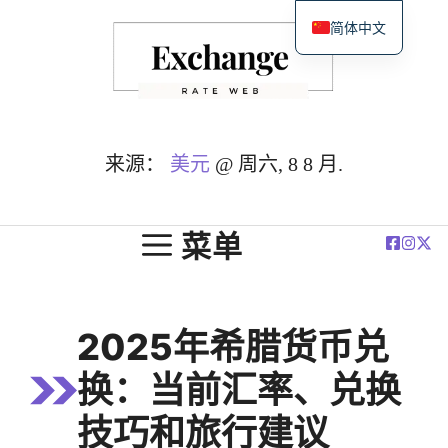
跳
简体中文
至
English
内
Español
容
Deutsch
Français
来源：
美元
@ 周六, 8 8 月.
العربية
Polski
菜单
2025年希腊货币兑
换：当前汇率、兑换
技巧和旅行建议