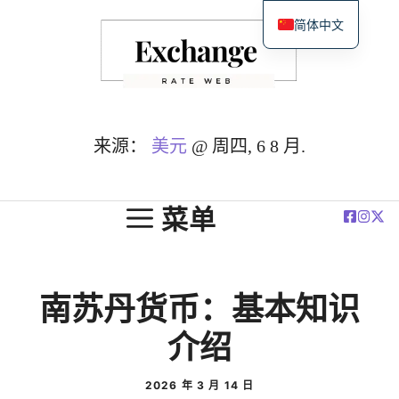
跳
简体中文
至
English
内
Español
容
Deutsch
Français
来源：
美元
@ 周四, 6 8 月.
العربية
Polski
菜单
南苏丹货币：基本知识
介绍
2026 年 3 月 14 日